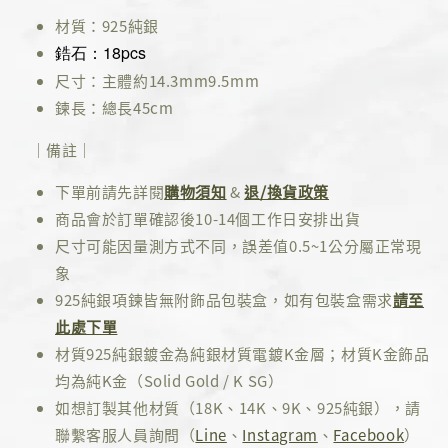
材質：925純銀
鋯石
：
18pcs
尺寸：主體約14.3mm9.5mm
鍊長：總長45cm
｜備註｜
下單前請先詳閱
購物須知
&
退/換貨政策
商品會於訂單確認後10-14個工作日安排出貨
尺寸可能因量測方式不同，誤差值0.5~1公分屬正常現
象
925純銀項鍊皆無附飾品包裝盒，如有包裝盒需求
請至
此處下單
材質925純銀鍍金為純銀材質電鍍K金層；材質K金飾品
均為純K金（Solid Gold / K SG）
如想訂製其他材質（18K、14K、9K、925純銀），請
聯繫客服人員詢問（
Line
、
Instagram
、
Facebook
）