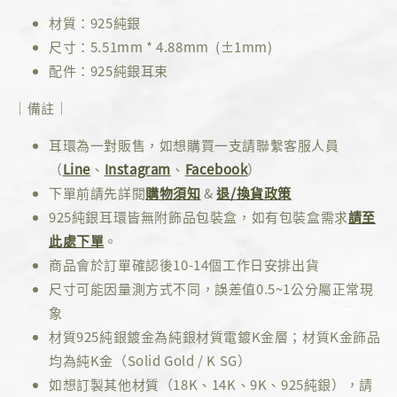
材質：925純銀
尺寸：5.51mm * 4.88mm (±1mm)
配件：925純銀耳束
｜備註｜
耳環為一對販售，如想購買一支請聯繫客服人員
（
Line
、
Instagram
、
Facebook
）
下單前請先詳閱
購物須知
&
退/換貨政策
925純銀耳環皆無附飾品包裝盒，如有包裝盒需求
請至
此處下單
。
商品會於訂單確認後10-14個工作日安排出貨
尺寸可能因量測方式不同，誤差值0.5~1公分屬正常現
象
材質925純銀鍍金為純銀材質電鍍K金層；材質K金飾品
均為純K金（Solid Gold / K SG）
如想訂製其他材質（18K、14K、9K、925純銀），請