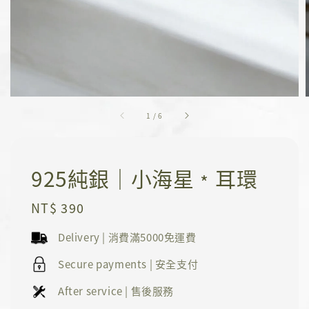
1
/
6
925純銀｜小海星﹡耳環
Regular
NT$ 390
price
Delivery | 消費滿5000免運費
Secure payments | 安全支付
After service | 售後服務