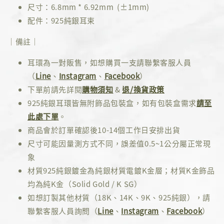
尺寸：6.8mm * 6.92mm (±1mm)
配件：925純銀耳束
｜備註｜
耳環為一對販售，如想購買一支請聯繫客服人員
（
Line
、
Instagram
、
Facebook
）
下單前請先詳閱
購物須知
&
退/換貨政策
925純銀耳環皆無附飾品包裝盒，如有包裝盒需求
請至
此處下單
。
商品會於訂單確認後10-14個工作日安排出貨
尺寸可能因量測方式不同，誤差值0.5~1公分屬正常現
象
材質925純銀鍍金為純銀材質電鍍K金層；材質K金飾品
均為純K金（Solid Gold / K SG）
如想訂製其他材質（18K、14K、9K、925純銀），請
聯繫客服人員詢問（
Line
、
Instagram
、
Facebook
）