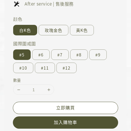
After service | 售後服務
顔色
白K色
玫瑰金色
黃K色
國際圍戒圍
#5
#6
#7
#8
#9
#10
#11
#12
數量
立即購買
加入購物車