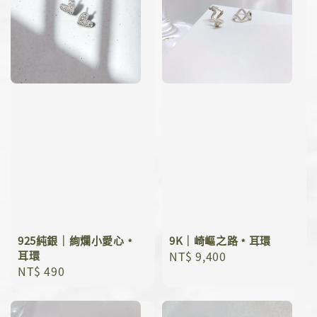
925純銀｜絢爛小愛心﹡
9K｜崎嶇之路﹡耳環
耳環
Regular
NT$ 9,400
Regular
NT$ 490
price
price