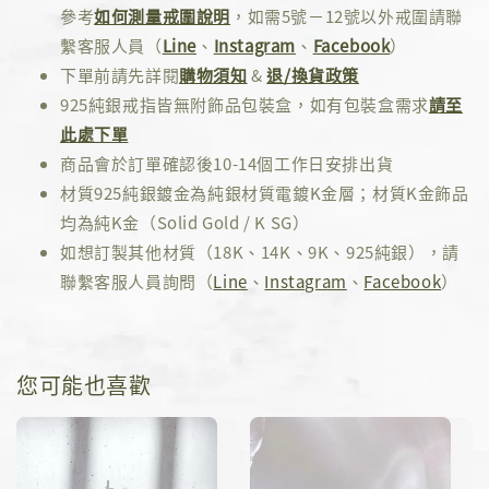
參考
如何測量戒圍說明
，如需5號－12號以外戒圍請聯
繫客服人員（
Line
、
Instagram
、
Facebook
）
下單前請先詳閱
購物須知
&
退/換貨政策
925純銀戒指皆無附飾品包裝盒，如有包裝盒需求
請至
此處下單
商品會於訂單確認後10-14個工作日安排出貨
材質925純銀鍍金為純銀材質電鍍K金層；材質K金飾品
均為純K金（Solid Gold / K SG）
如想訂製其他材質（18K、14K、9K、925純銀），請
聯繫客服人員詢問（
Line
、
Instagram
、
Facebook
）
您可能也喜歡