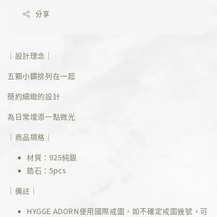
分享
｜設計理念｜
五顆小鑽排列在一起
簡約細緻的設計
為日常增添一點微光
｜商品規格｜
材質：925純銀
鋯石：5pcs
｜備註｜
HYGGE ADORN使用國際戒圍，如不確定戒圍幾號，可