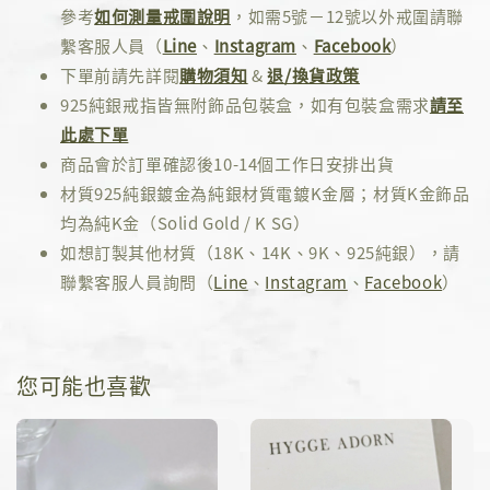
參考
如何測量戒圍說明
，如需5號－12號以外戒圍請聯
繫客服人員（
Line
、
Instagram
、
Facebook
）
下單前請先詳閱
購物須知
&
退/換貨政策
925純銀戒指皆無附飾品包裝盒，如有包裝盒需求
請至
此處下單
商品會於訂單確認後10-14個工作日安排出貨
材質925純銀鍍金為純銀材質電鍍K金層；材質K金飾品
均為純K金（Solid Gold / K SG）
如想訂製其他材質（18K、14K、9K、925純銀），請
聯繫客服人員詢問（
Line
、
Instagram
、
Facebook
）
您可能也喜歡