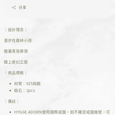
分享
｜設計理念｜
漫步在森林小徑
隨著青鳥帶領
踏上奇幻之旅
｜商品規格｜
材質：925純銀
鋯石：1pcs
｜備註｜
HYGGE ADORN使用國際戒圍，如不確定戒圍幾號，可