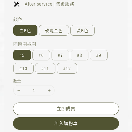
After service | 售後服務
顔色
白K色
玫瑰金色
黃K色
國際圍戒圍
#5
#6
#7
#8
#9
#10
#11
#12
數量
立即購買
加入購物車