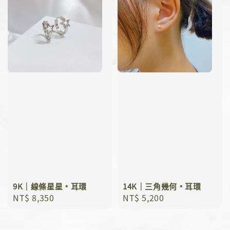
9K｜線條星星﹡耳環
14K｜三角幾何﹡耳環
Regular
NT$ 8,350
Regular
NT$ 5,200
price
price