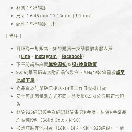
材質：925純銀
尺寸：6.45 mm * 7.13mm (±1mm)
配件：925純銀耳束
｜備註｜
耳環為一對販售，如想購買一支請聯繫客服人員
（
Line
、
Instagram
、
Facebook
）
下單前請先詳閱
購物須知
&
退/換貨政策
925純銀耳環皆無附飾品包裝盒，如有包裝盒需求
請至
此處下單
。
商品會於訂單確認後10-14個工作日安排出貨
尺寸可能因量測方式不同，誤差值0.5~1公分屬正常現
象
材質925純銀鍍金為純銀材質電鍍K金層；材質K金飾品
均為純K金（Solid Gold / K SG）
如想訂製其他材質（18K、14K、9K、925純銀），請