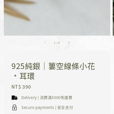
1
/
4
925純銀｜簍空線條小花
﹡耳環
Regular
NT$ 390
price
Delivery | 消費滿5000免運費
Secure payments | 安全支付