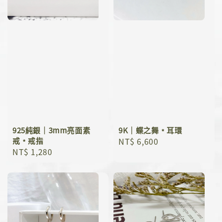
925純銀｜3mm亮面素
9K｜蝶之舞﹡耳環
戒﹡戒指
Regular
NT$ 6,600
Regular
NT$ 1,280
price
price