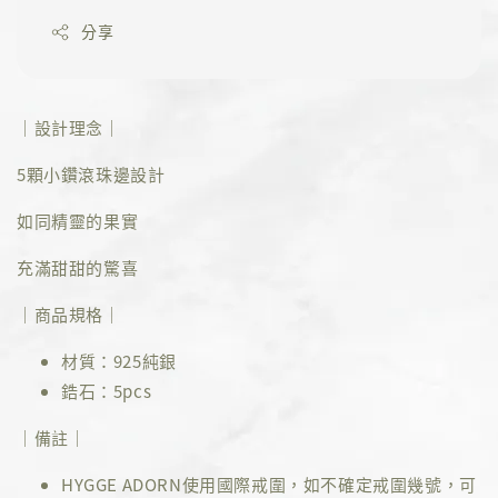
分享
｜設計理念｜
5顆小鑽滾珠邊設計
如同精靈的果實
充滿甜甜的驚喜
｜商品規格｜
材質：925純銀
鋯石：5pcs
｜備註｜
HYGGE ADORN使用國際戒圍，如不確定戒圍幾號，可