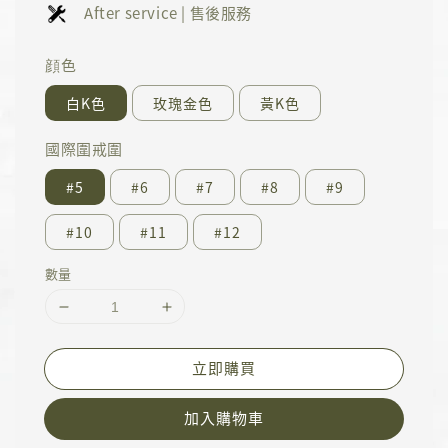
After service | 售後服務
顔色
白K色
玫瑰金色
黃K色
國際圍戒圍
#5
#6
#7
#8
#9
#10
#11
#12
數量
立即購買
加入購物車