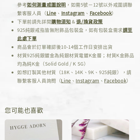
參考
如何測量戒圍說明
，如需5號－12號以外戒圍請聯
繫客服人員（
Line
、
Instagram
、
Facebook
）
下單前請先詳閱
購物須知
&
退/換貨政策
925純銀戒指皆無附飾品包裝盒，如有包裝盒需求
請至
此處下單
商品會於訂單確認後10-14個工作日安排出貨
材質925純銀鍍金為純銀材質電鍍K金層；材質K金飾品
均為純K金（Solid Gold / K SG）
如想訂製其他材質（18K、14K、9K、925純銀），請
聯繫客服人員詢問（
Line
、
Instagram
、
Facebook
）
您可能也喜歡