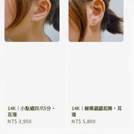
14K｜小點綴四爪5分﹡
14K｜蝴蝶翩翩起舞﹡耳
耳環
環
Regular
NT$ 3,950
Regular
NT$ 5,800
price
price