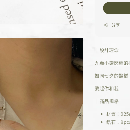
分享
｜設計理念｜
九顆小鑽閃耀的
如同七夕的鵲橋
繫起你和我
｜商品規格｜
材質：92
鋯石：9pc