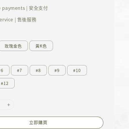
e payments | 安全支付
 service | 售後服務
玫瑰金色
黃K色
#6
#7
#8
#9
#10
#12
立即購買