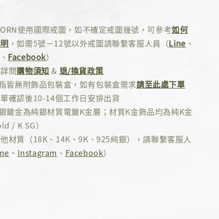
 ADORN使用國際戒圍，如不確定戒圍幾號，可參考
如何
說明
，如需5號－12號以外戒圍請聯繫客服人員（
Line
、
、
Facebook
）
先詳閱
購物須知
&
退/換貨政策
戒指皆無附飾品包裝盒，如有包裝盒需求
請至此處下單
單確認後10-14個工作日安排出貨
純銀鍍金為純銀材質電鍍K金層；材質K金飾品均為純K金
ld / K SG）
他材質（18K、14K、9K、925純銀），請聯繫客服人
ine
、
Instagram
、
Facebook
）