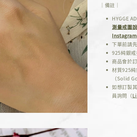
｜備註｜
HYGGE
測量戒圍
Instagram
下單前請
925純銀
商品會於訂
材質925
（Solid Go
如想訂製其
員詢問（
L