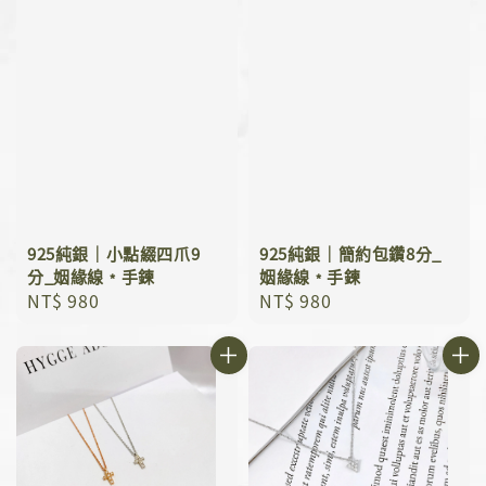
925純銀｜小點綴四爪9
925純銀｜簡約包鑽8分_
分_姻緣線﹡手鍊
姻緣線﹡手鍊
Regular
NT$ 980
Regular
NT$ 980
price
price