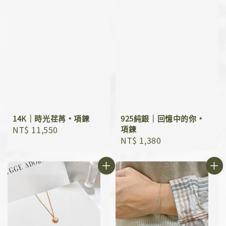
14K｜時光荏苒﹡項鍊
925純銀｜回憶中的你﹡
Regular
NT$ 11,550
項鍊
Regular
NT$ 1,380
price
price