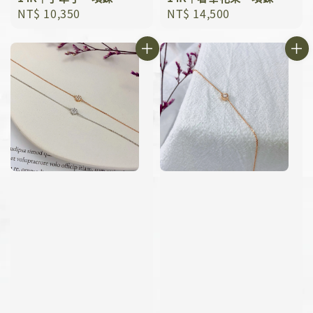
Regular
NT$ 10,350
Regular
NT$ 14,500
price
price