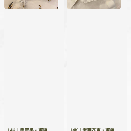
14K｜手牽手﹡項鍊
14K｜奢華花束﹡項鍊