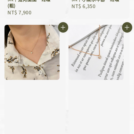
(粗)
Regular
NT$ 6,350
Regular
NT$ 7,900
price
price