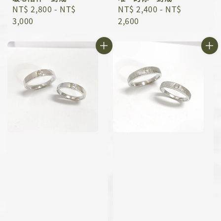
Regular
NT$ 2,800
-
NT$
Regular
NT$ 2,400
-
NT$
price
3,000
price
2,600