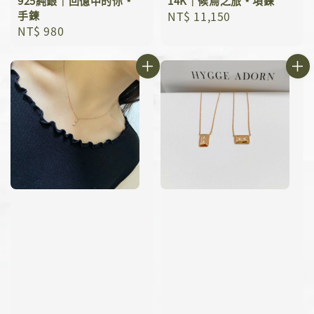
925純銀｜回憶中的你﹡
14K｜候鳥之旅﹡項鍊
手鍊
Regular
NT$ 11,150
Regular
NT$ 980
price
price