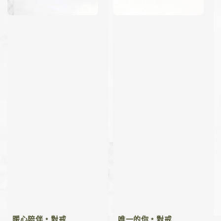
暖心陪伴﹡對戒
唯一的你﹡對戒