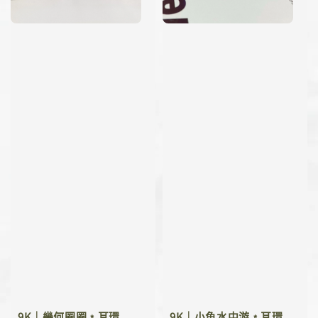
9K｜幾何圈圈﹡耳環
9K｜小魚水中游﹡耳環