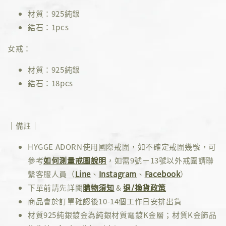
材質：925純銀
鋯石：1pcs
女戒：
材質：925純銀
鋯石：18pcs
｜備註｜
HYGGE ADORN使用國際戒圍，如不確定戒圍幾號，可
參考
如何測量戒圍說明
，如需9號－13號以外戒圍請聯
繫客服人員（
Line
、
Instagram
、
Facebook
）
下單前請先詳閱
購物須知
&
退/換貨政策
商品會於訂單確認後10-14個工作日安排出貨
材質925純銀鍍金為純銀材質電鍍K金層；材質K金飾品