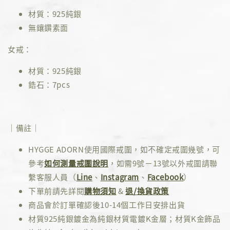
材質：925純銀
無鑲鑽素面
女戒：
材質：925純銀
鋯石：7pcs
｜備註｜
HYGGE ADORN使用國際戒圍，如不確定戒圍幾號，可
參考
如何測量戒圍說明
，如需9號－13號以外戒圍請聯
繫客服人員（
Line
、
Instagram
、
Facebook
）
下單前請先詳閱
購物須知
&
退/換貨政策
商品會於訂單確認後10-14個工作日安排出貨
材質925純銀鍍金為純銀材質電鍍K金層；材質K金飾品