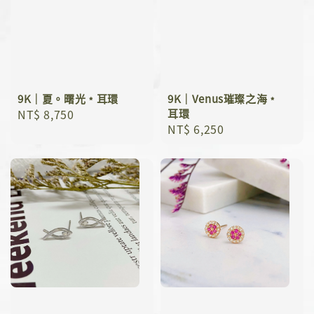
9K｜夏。曙光﹡耳環
9K｜Venus璀璨之海﹡
Regular
NT$ 8,750
耳環
Regular
NT$ 6,250
price
price