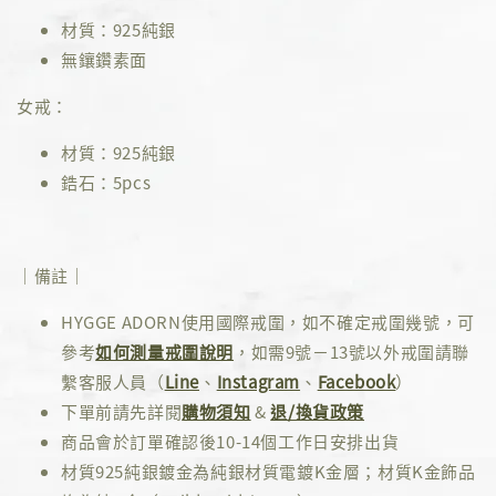
材質：925純銀
無鑲鑽素面
女戒：
材質：925純銀
鋯石：5pcs
｜備註｜
HYGGE ADORN使用國際戒圍，如不確定戒圍幾號，可
參考
如何測量戒圍說明
，如需9號－13號以外戒圍請聯
繫客服人員（
Line
、
Instagram
、
Facebook
）
下單前請先詳閱
購物須知
&
退/換貨政策
商品會於訂單確認後10-14個工作日安排出貨
材質925純銀鍍金為純銀材質電鍍K金層；材質K金飾品