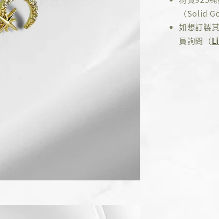
（Solid Go
如想訂製其
員詢問（
L