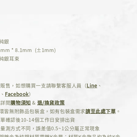
5純銀
mm * 8.1mm (±1mm)
5純銀耳束
對販售，如想購買一支請聯繫客服人員（
Line
、
、
Facebook
）
先詳閱
購物須知
&
退/換貨政策
耳環皆無附飾品包裝盒，如有包裝盒需求
請至此處下單
。
單確認後10-14個工作日安排出貨
量測方式不同，誤差值0.5~1公分屬正常現象
純銀鍍金為純銀材質電鍍K金層；材質K金飾品均為純K金