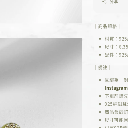
分享
｜商品規格｜
材質：92
尺寸：6.35
配件：92
｜備註｜
耳環為一
Instagram
下單前請
925純銀
商品會於訂
尺寸可能因
材質925