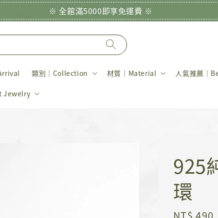
※ 全館滿5000即享免運費 ※
rival
類別｜Collection
材質｜Material
人氣推薦｜Bes
Jewelry
92
環
Regular
NT$ 490