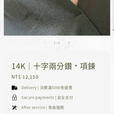
1
/
6
14K｜十字兩分鑽﹡項鍊
Regular
NT$ 12,150
price
Delivery | 消費滿5000免運費
Secure payments | 安全支付
After service | 售後服務