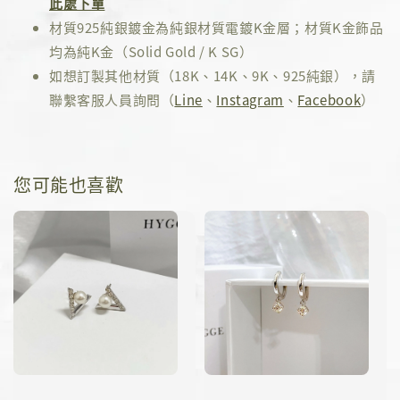
此處下單
材質925純銀鍍金為純銀材質電鍍K金層；材質K金飾品
均為純K金（Solid Gold / K SG）
如想訂製其他材質（18K、14K、9K、925純銀），請
聯繫客服人員詢問（
Line
、
Instagram
、
Facebook
）
您可能也喜歡