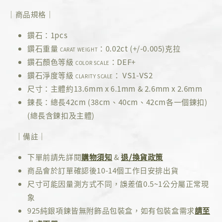
｜商品規格｜
鑽石：1pcs
鑽石重量
：0.02ct (+/-0.005)克拉
CARAT WEIGHT
鑽石顏色等級
：DEF+
COLOR SCALE
鑽石淨度等級
： VS1-VS2
CLARITY SCALE
尺寸：主體約13.6mm x 6.1mm & 2.6mm x 2.6mm
鍊長：總長42cm (38cm、40cm、42cm各一個鍊扣)
(總長含鍊扣及主體)
｜備註｜
下單前請先詳閱
購物須知
&
退/換貨政策
商品會於訂單確認後10-14個工作日安排出貨
尺寸可能因量測方式不同，誤差值0.5~1公分屬正常現
象
925純銀項鍊皆無附飾品包裝盒，如有包裝盒需求
請至