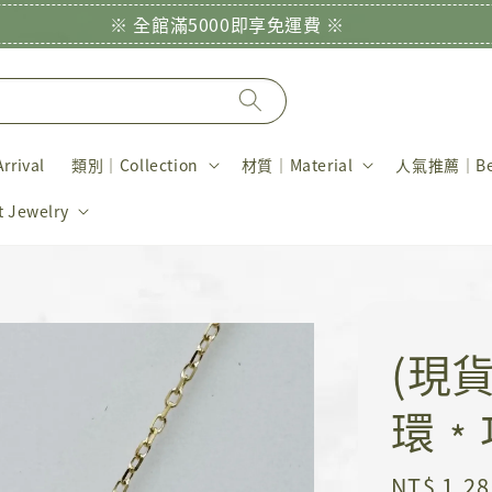
※ 全館滿5000即享免運費 ※
rival
類別｜Collection
材質｜Material
人氣推薦｜Bes
Jewelry
(現
環﹡
Regular
NT$ 1,28