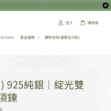
登入
購物車
t Sales
產品服務
購物須知(運費及付款)
貨) 925純銀｜綻光雙
項鍊
0