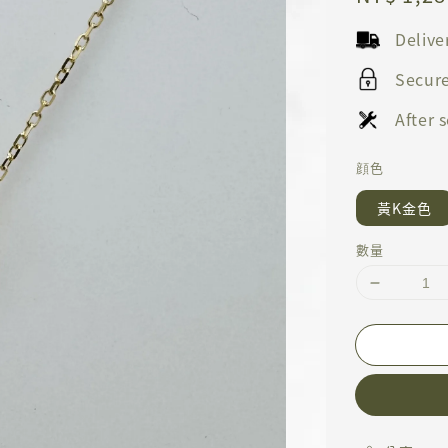
price
Deliv
Secur
After
顔色
黃K金色
數量