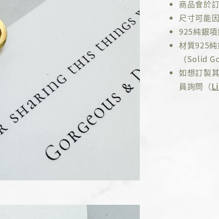
商品會於訂
尺寸可能因
925純銀
材質925
（Solid Go
如想訂製其
員詢問（
L