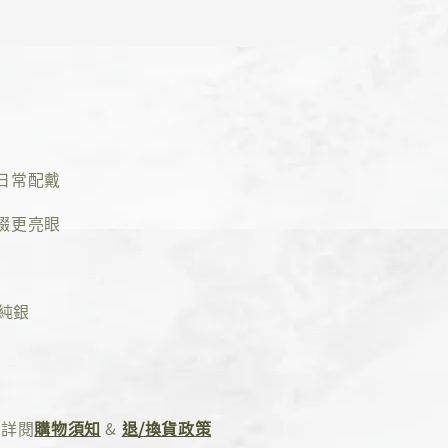
日常配戴
綴更亮眼
5純銀
先詳閱
購物須知
&
退/換貨政策