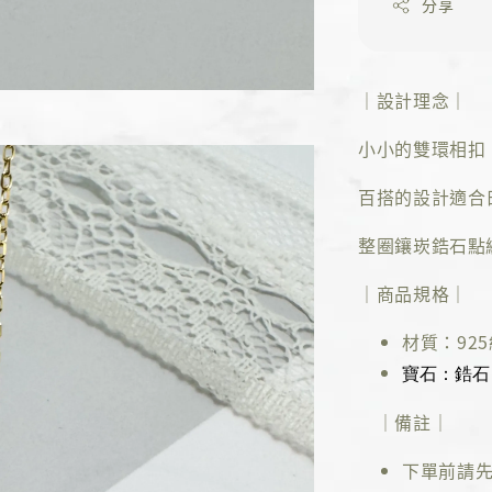
分享
｜設計理念｜
小小的雙環相扣
百搭的設計適合
整圈鑲崁鋯石點
｜商品規格｜
材質：92
寶石：鋯石
｜備註｜
下單前請