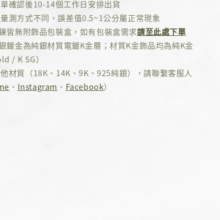
單確認後10-14個工作日安排出貨
量測方式不同，誤差值0.5~1公分屬正常現象
項鍊皆無附飾品包裝盒，如有包裝盒需求
請至此處下單
純銀鍍金為純銀材質電鍍K金層；材質K金飾品均為純K金
ld / K SG）
他材質（18K、14K、9K、925純銀），請聯繫客服人
ine
、
Instagram
、
Facebook
）