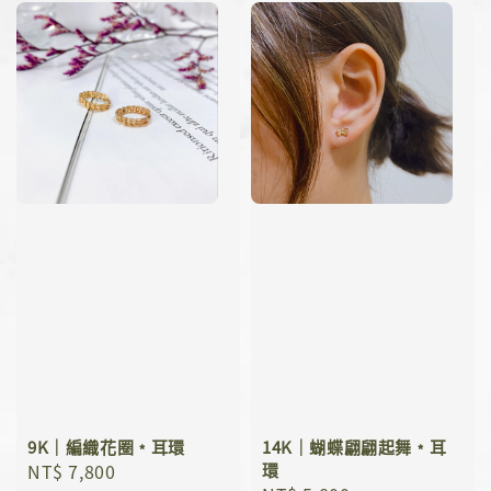
9K｜編織花圈﹡耳環
14K｜蝴蝶翩翩起舞﹡耳
Regular
NT$ 7,800
環