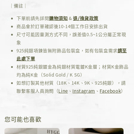
｜備註｜
下單前請先詳閱
購物須知
&
退/換貨政策
商品會於訂單確認後10-14個工作日安排出貨
尺寸可能因量測方式不同，誤差值0.5~1公分屬正常現
象
925純銀項鍊皆無附飾品包裝盒，如有包裝盒需求
請至
此處下單
材質925純銀鍍金為純銀材質電鍍K金層；材質K金飾品
均為純K金（Solid Gold / K SG）
如想訂製其他材質（18K、14K、9K、925純銀），請
聯繫客服人員詢問（
Line
、
Instagram
、
Facebook
）
您可能也喜歡