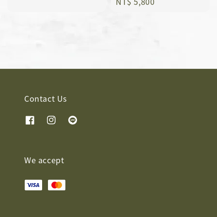
Regular
NT$ 5,800
price
price
Contact Us
We accept