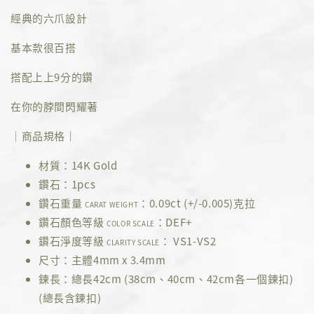
經典的六爪設計
基本款很百搭
搭配上上9分的鑽
在你的脖間閃耀著
｜商品規格｜
材質：14K Gold
鑽石：1pcs
鑽石重量
：0.09ct (+/-0.005)克拉
CARAT WEIGHT
鑽石顏色等級
：DEF+
COLOR SCALE
鑽石淨度等級
： VS1-VS2
CLARITY SCALE
尺寸：主體4mm x 3.4mm
鍊長：總長42cm (38cm、40cm、42cm各一個鍊扣)
(總長含鍊扣)