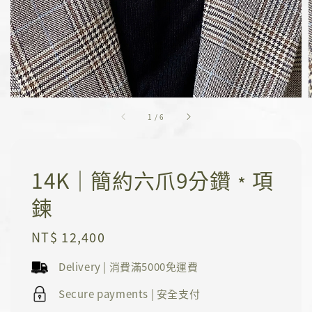
1
/
6
14K｜簡約六爪9分鑽﹡項
鍊
Regular
NT$ 12,400
price
Delivery | 消費滿5000免運費
Secure payments | 安全支付