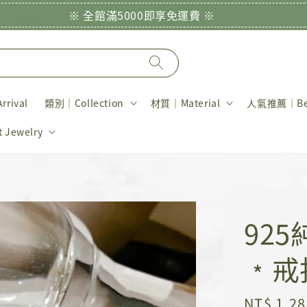
※ 全館滿5000即享免運費 ※
rival
類別｜Collection
材質｜Material
人氣推薦｜Bes
Jewelry
92
﹡戒
Regular
NT$ 1,28