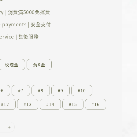
ery | 消費滿5000免運費
e payments | 安全支付
 service | 售後服務
玫瑰金
黃K金
#6
#7
#8
#9
#10
#12
#13
#14
#15
#16