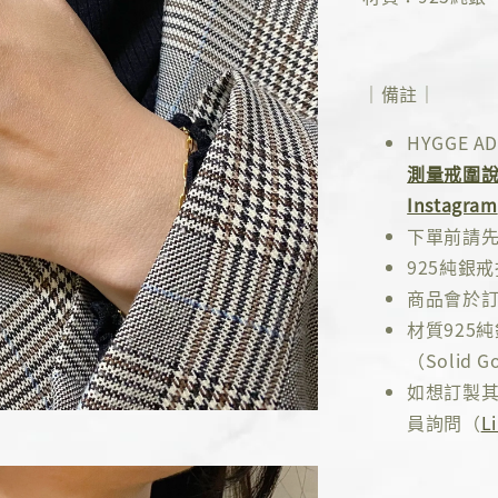
｜備註｜
HYGGE
測量戒圍
Instagram
下單前請
925純銀
商品會於訂
材質925
（Solid Go
如想訂製其
員詢問（
L