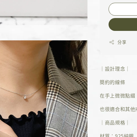
分享
｜設計理念｜
簡約的線條
在手上微微點綴
也很適合和其他
｜商品規格｜
材質：925純銀