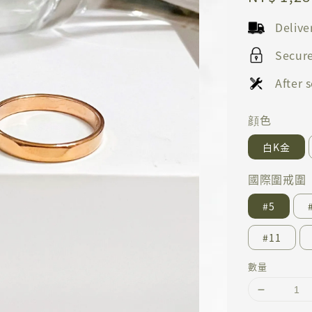
price
Deliv
Secur
After
顔色
白K金
國際圍戒圍
#5
#11
數量