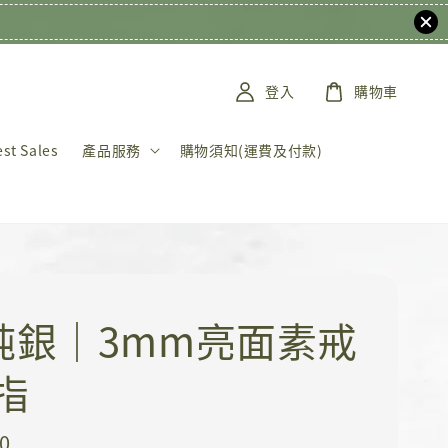
登入
購物車
t Sales
產品服務
購物須知(運費及付款)
5純銀｜3mm亮面素戒
指
0