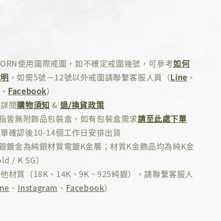
 ADORN使用國際戒圍，如不確定戒圍幾號，可參考
如何
說明
，如需5號－12號以外戒圍請聯繫客服人員（
Line
、
、
Facebook
）
先詳閱
購物須知
&
退/換貨政策
戒指皆無附飾品包裝盒，如有包裝盒需求
請至此處下單
單確認後10-14個工作日安排出貨
純銀鍍金為純銀材質電鍍K金層；材質K金飾品均為純K金
ld / K SG）
他材質（18K、14K、9K、925純銀），請聯繫客服人
ine
、
Instagram
、
Facebook
）