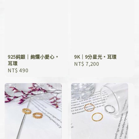
925純銀｜絢爛小愛心﹡
9K｜9分星光﹡耳環
耳環
Regular
NT$ 7,200
Regular
NT$ 490
price
price