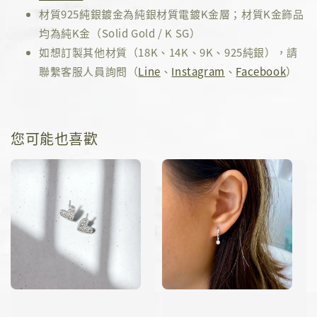
材質925純銀鍍金為純銀材質電鍍K金層；材質K金飾品
均為純K金（Solid Gold / K SG）
如想訂製其他材質（18K、14K、9K、925純銀），請
聯繫客服人員詢問（
Line
、
Instagram
、
Facebook
）
您可能也喜歡