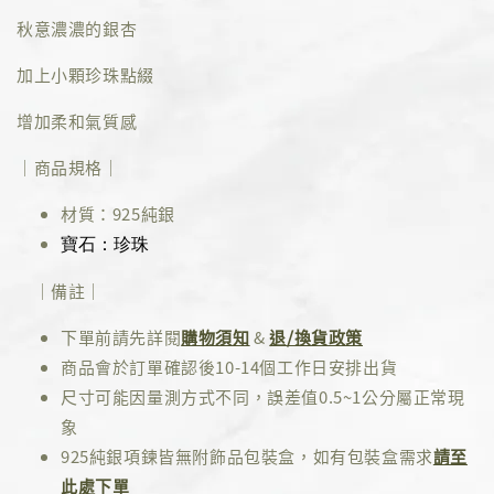
秋意濃濃的銀杏
加上小顆珍珠點綴
增加柔和氣質感
｜商品規格｜
材質：925純銀
寶石：珍珠
｜備註｜
下單前請先詳閱
購物須知
&
退/換貨政策
商品會於訂單確認後10-14個工作日安排出貨
尺寸可能因量測方式不同，誤差值0.5~1公分屬正常現
象
925純銀項鍊皆無附飾品包裝盒，如有包裝盒需求
請至
此處下單