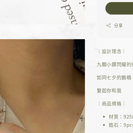
分享
｜設計理念｜
九顆小鑽閃耀的
如同七夕的鵲橋
繫起你和我
｜商品規格｜
材質：92
鋯石：9pc