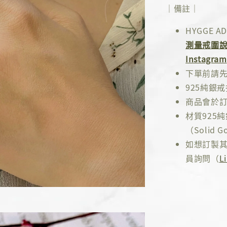
｜備註｜
HYGGE
測量戒圍
Instagram
下單前請
925純銀
商品會於訂
材質925
（Solid Go
如想訂製其
員詢問（
L