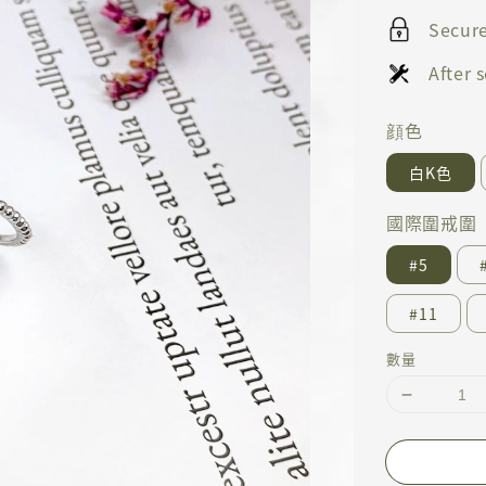
Secur
After
顔色
白K色
國際圍戒圍
#5
#11
數量