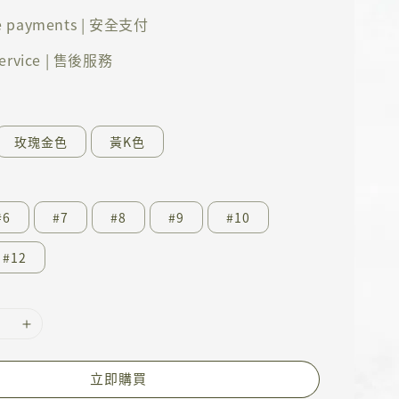
e payments | 安全支付
 service | 售後服務
玫瑰金色
黃K色
#6
#7
#8
#9
#10
#12
立即購買