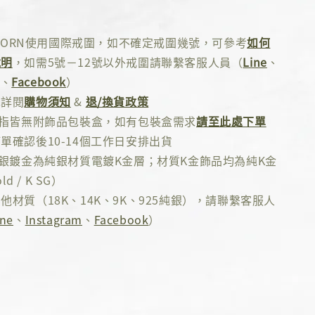
 ADORN使用國際戒圍，如不確定戒圍幾號，可參考
如何
說明
，如需5號－12號以外戒圍請聯繫客服人員（
Line
、
、
Facebook
）
先詳閱
購物須知
&
退/換貨政策
戒指皆無附飾品包裝盒，如有包裝盒需求
請至此處下單
單確認後10-14個工作日安排出貨
純銀鍍金為純銀材質電鍍K金層；材質K金飾品均為純K金
ld / K SG）
他材質（18K、14K、9K、925純銀），請聯繫客服人
ine
、
Instagram
、
Facebook
）