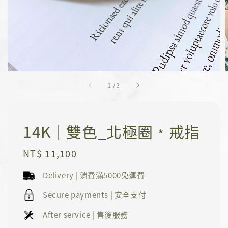
1
/
3
14K｜雙色_北極圈﹡戒指
Regular
NT$ 11,100
price
Delivery | 消費滿5000免運費
Secure payments | 安全支付
After service | 售後服務