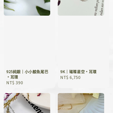
925純銀｜小小鯨魚尾巴
9K｜璀璨星空﹡耳環
﹡耳環
Regular
NT$ 6,750
Regular
NT$ 390
price
price