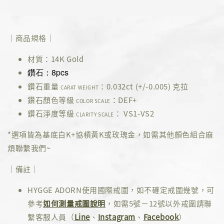
｜商品規格｜
材質：14K Gold
鑽石：8pcs
鑽石重量
：0.032ct (+/-0.005) 克拉
CARAT WEIGHT
鑽石顏色等級
：DEF+
COLOR SCALE
鑽石淨度等級
： VS1-VS2
CLARITY SCALE
*選項皆為基底白K+協槓黃K或玫瑰金，如需其他顏色組合麻
煩聯繫我們~
｜備註｜
HYGGE ADORN使用國際戒圍，如不確定戒圍幾號，可
參考
如何測量戒圍說明
，如需5號－12號以外戒圍請聯
繫客服人員（
Line
、
Instagram
、
Facebook
）