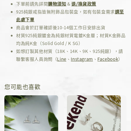
下單前請先詳閱
購物須知
&
退/換貨政策
925純銀戒指皆無附飾品包裝盒，如有包裝盒需求
請至
此處下單
商品會於訂單確認後10-14個工作日安排出貨
材質925純銀鍍金為純銀材質電鍍K金層；材質K金飾品
均為純K金（Solid Gold / K SG）
如想訂製其他材質（18K、14K、9K、925純銀），請
聯繫客服人員詢問（
Line
、
Instagram
、
Facebook
）
您可能也喜歡