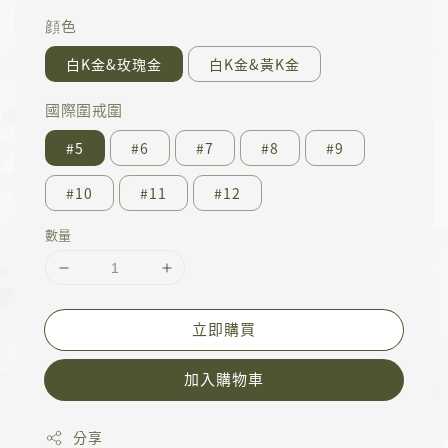
顔色
白K金&玫瑰金
白K金&黃K金
國際圍戒圍
#5
#6
#7
#8
#9
#10
#11
#12
數量
立即購買
加入購物車
分享