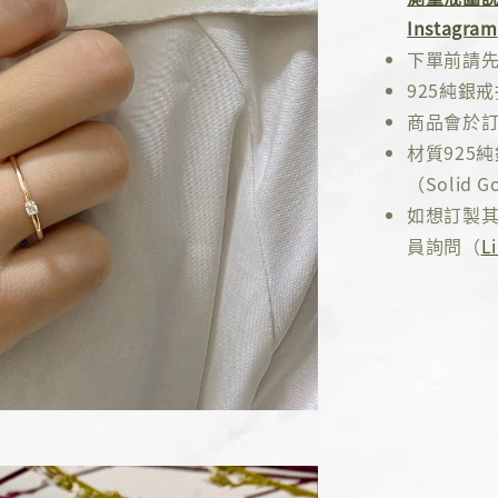
Instagram
下單前請
925純銀
商品會於訂
材質925
（Solid Go
如想訂製其
員詢問（
L