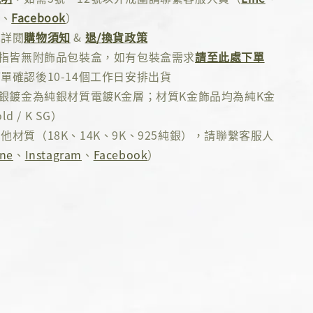
、
Facebook
）
先詳閱
購物須知
&
退/換貨政策
戒指皆無附飾品包裝盒，如有包裝盒需求
請至此處下單
單確認後10-14個工作日安排出貨
純銀鍍金為純銀材質電鍍K金層；材質K金飾品均為純K金
ld / K SG）
他材質（18K、14K、9K、925純銀），請聯繫客服人
ine
、
Instagram
、
Facebook
）