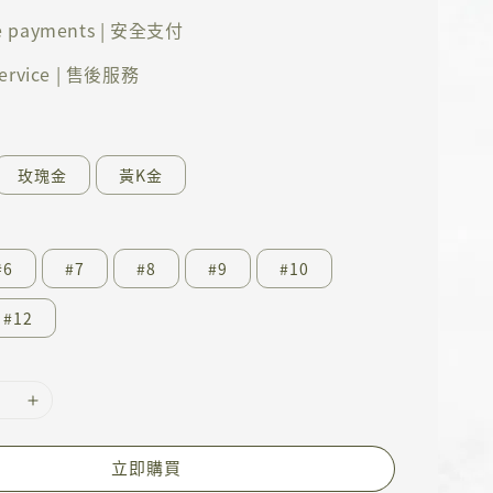
e payments | 安全支付
 service | 售後服務
玫瑰金
黃K金
#6
#7
#8
#9
#10
#12
立即購買