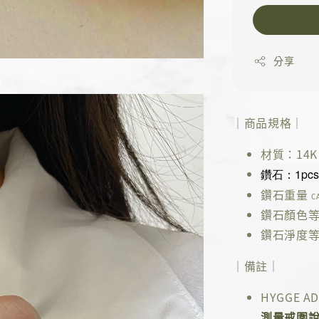
分享
｜商品規格｜
材質：14K 
鑽石：1pc
鑽石重量
C
鑽石顏色
鑽石淨度
｜備註｜
HYGGE
測量戒圍