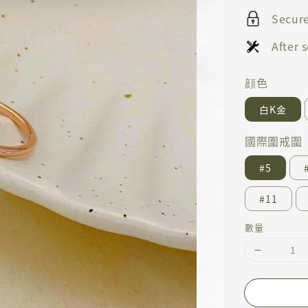
Secur
After
顔色
白K金
國際圍戒圍
#5
#11
數量