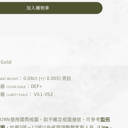
加入購物車
Gold
s
：0.08ct (+/-0.005) 克拉
ARAT WEIGHT
等級
：DEF+
COLOR SCALE
等級
： VS1-VS2
CLARITY SCALE
 ADORN使用國際戒圍，如不確定戒圍幾號，可參考
如何
說明
，如需5號－12號以外戒圍請聯繫客服人員（
Line
、