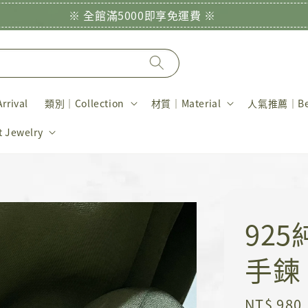
※ 全館滿5000即享免運費 ※
rival
類別｜Collection
材質｜Material
人氣推薦｜Bes
Jewelry
92
手鍊
Regular
NT$ 980