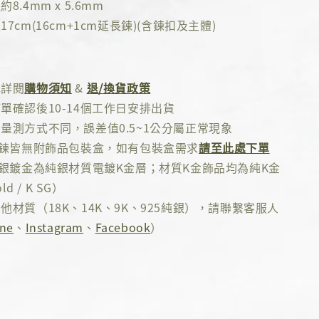
8.4mm x 5.6mm
7cm(16cm+1cm延長鍊)(含鍊扣及主體)
先詳閱
購物須知
&
退/換貨政策
單確認後10-14個工作日安排出貨
量測方式不同，誤差值0.5~1公分屬正常現象
手鍊皆無附飾品包裝盒，如有包裝盒需求
請至此處下單
純銀鍍金為純銀材質電鍍K金層；材質K金飾品均為純K金
ld / K SG）
他材質（18K、14K、9K、925純銀），請聯繫客服人
ine
、
Instagram
、
Facebook
）