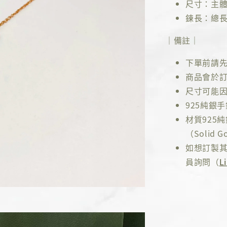
尺寸：主體約
鍊長：總長1
｜備註｜
下單前請
商品會於訂
尺寸可能因
925純銀
材質925
（Solid Go
如想訂製其
員詢問（
L