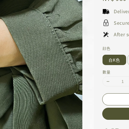
price
Deliv
Secur
After
顔色
白K色
數量