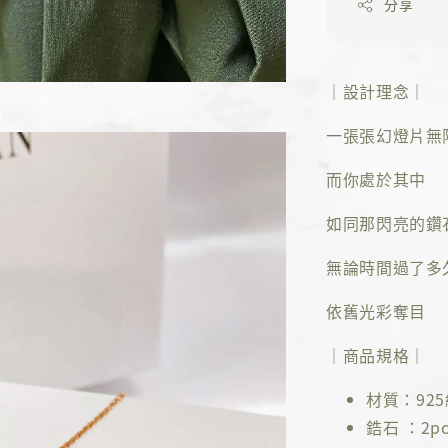
分享
｜設計理念｜
一張張幻燈片無
而你處於其中
如同那閃亮的鑽
無論時間過了多
依舊光彩奪目
｜商品規格｜
材質：92
鋯石 ：2pc