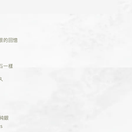
限的回憶
石一樣
久
5純銀
s