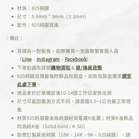
材質：925純銀
尺寸：5.9mm * 8mm (±1mm)
配件：925純銀耳束
｜備註｜
耳環為一對販售，如想購買一支請聯繫客服人員
（
Line
、
Instagram
、
Facebook
）
下單前請先詳閱
購物須知
&
退/換貨政策
925純銀耳環皆無附飾品包裝盒，如有包裝盒需求
請至
此處下單
。
商品會於訂單確認後10-14個工作日安排出貨
尺寸可能因量測方式不同，誤差值0.5~1公分屬正常現
象
材質925純銀鍍金為純銀材質電鍍K金層；材質K金飾品
均為純K金（Solid Gold / K SG）
如想訂製其他材質（18K、14K、9K、925純銀），請