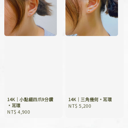
14K｜小點綴四爪9分鑽
14K｜三角幾何﹡耳環
﹡耳環
Regular
NT$ 5,200
Regular
NT$ 4,900
price
price