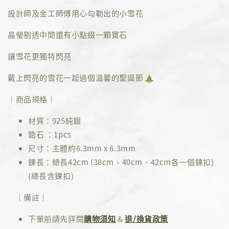
設計師及金工師傅用心勾勒出的小雪花
晶瑩剔透中間還有小點綴一顆寶石
讓雪花更獨特閃亮
戴上閃亮的雪花一起過個溫馨的聖誕節
｜商品規格｜
材質：925純銀
鋯石 ：1pcs
尺寸：主體約6.3mm x 6.3mm
鍊長：總長42cm (38cm、40cm、42cm各一個鍊扣)
(總長含鍊扣)
｜備註｜
下單前請先詳閱
購物須知
&
退/換貨政策