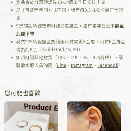
商品會於訂單確認後10-14個工作日安排出貨
尺寸可能因量測方式不同，誤差值0.5~1公分屬正常現
象
925純銀項鍊皆無附飾品包裝盒，如有包裝盒需求
請至
此處下單
材質925純銀鍍金為純銀材質電鍍K金層；材質K金飾品
均為純K金（Solid Gold / K SG）
如想訂製其他材質（18K、14K、9K、925純銀），請
聯繫客服人員詢問（
Line
、
Instagram
、
Facebook
）
您可能也喜歡