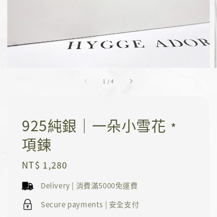
1
/
4
925純銀｜一朵小雪花﹡
項鍊
Regular
NT$ 1,280
price
Delivery | 消費滿5000免運費
Secure payments | 安全支付