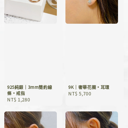
925純銀｜3mm簡約線
9K｜奢華花圈﹡耳環
條﹡戒指
Regular
NT$ 5,700
Regular
NT$ 1,280
price
price