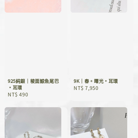
925純銀｜稜面鯨魚尾巴
9K｜春。曙光﹡耳環
﹡耳環
Regular
NT$ 7,950
Regular
NT$ 490
price
price