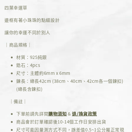
四葉幸運草
邊框有著小珠珠的點綴設計
讓你的幸運不同於別人
｜商品規格｜
材質：925純銀
鋯石：4pcs
尺寸：主體約6mm x 6mm
鍊長：總長42cm (38cm、40cm、42cm各一個鍊扣)
(總長含鍊扣)
｜備註｜
下單前請先詳閱
購物須知
&
退/換貨政策
商品會於訂單確認後10-14個工作日安排出貨
尺寸可能因量測方式不同，誤差值0.5~1公分屬正常現