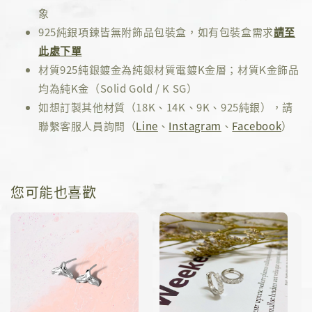
象
925純銀項鍊皆無附飾品包裝盒，如有包裝盒需求
請至
此處下單
材質925純銀鍍金為純銀材質電鍍K金層；材質K金飾品
均為純K金（Solid Gold / K SG）
如想訂製其他材質（18K、14K、9K、925純銀），請
聯繫客服人員詢問（
Line
、
Instagram
、
Facebook
）
您可能也喜歡