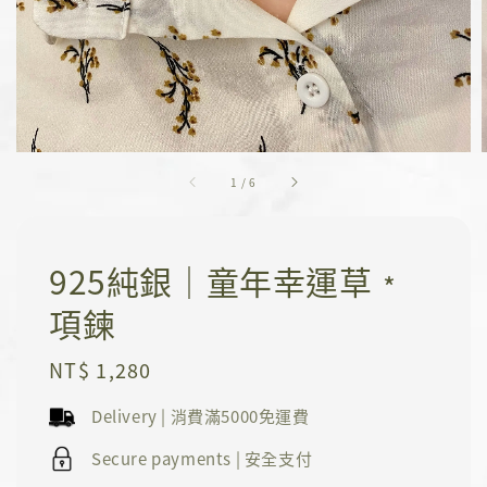
1
/
6
925純銀｜童年幸運草﹡
項鍊
Regular
NT$ 1,280
price
Delivery | 消費滿5000免運費
Secure payments | 安全支付