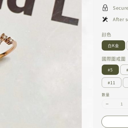
Secur
After
顔色
白K金
國際圍戒圍
#5
#11
數量