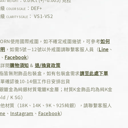
：0.09ct (+/-0.005) 克拉
ARAT WEIGHT
等級
：DEF+
COLOR SCALE
等級
： VS1-VS2
CLARITY SCALE
 ADORN使用國際戒圍，如不確定戒圍幾號，可參考
如何
說明
，如需5號－12號以外戒圍請聯繫客服人員（
Line
、
、
Facebook
）
先詳閱
購物須知
&
退/換貨政策
戒指皆無附飾品包裝盒，如有包裝盒需求
請至此處下單
單確認後10-14個工作日安排出貨
純銀鍍金為純銀材質電鍍K金層；材質K金飾品均為純K金
ld / K SG）
他材質（18K、14K、9K、925純銀），請聯繫客服人
ine
、
Instagram
、
Facebook
）