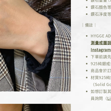
鑽石重量
C
鑽石顏色
鑽石淨度
｜備註｜
HYGGE
測量戒圍
Instagram
下單前請
925純銀
商品會於訂
材質925
（Solid Go
如想訂製其
員詢問（
L