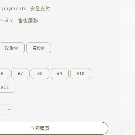
e payments | 安全支付
 service | 售後服務
玫瑰金
黃K金
#6
#7
#8
#9
#10
#12
立即購買