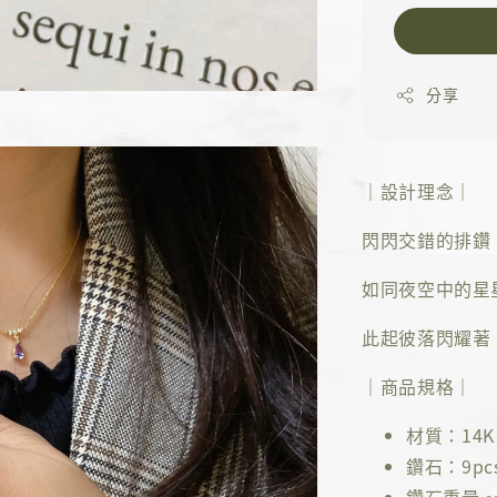
分享
｜設計理念｜
閃閃交錯的排鑽
如同夜空中的星
此起彼落閃耀著
｜商品規格｜
材質：14K 
鑽石：9pc