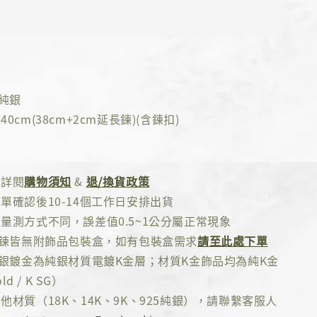
5純銀
0cm(38cm+2cm延長鍊)(含鍊扣)
先詳閱
購物須知
&
退/換貨政策
單確認後10-14個工作日安排出貨
量測方式不同，誤差值0.5~1公分屬正常現象
項鍊皆無附飾品包裝盒，如有包裝盒需求
請至此處下單
純銀鍍金為純銀材質電鍍K金層；材質K金飾品均為純K金
ld / K SG）
他材質（18K、14K、9K、925純銀），請聯繫客服人