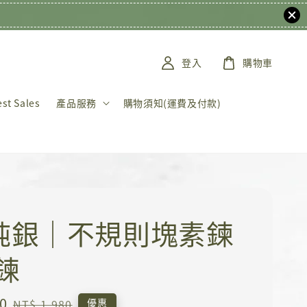
登入
購物車
t Sales
產品服務
購物須知(運費及付款)
5純銀｜不規則塊素鍊
鍊
0
Regular
優惠
NT$ 1,980