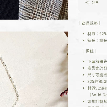
分享
｜商品規格｜
材質：92
鍊長：總長4
｜備註｜
下單前請
商品會於訂
尺寸可能因
925純銀
材質925
（Solid Go
如想訂製其