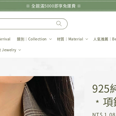
※ 全館滿5000即享免運費 ※
rival
類別｜Collection
材質｜Material
人氣推薦｜Bes
Jewelry
92
﹡項
Sale
NT$ 1,08