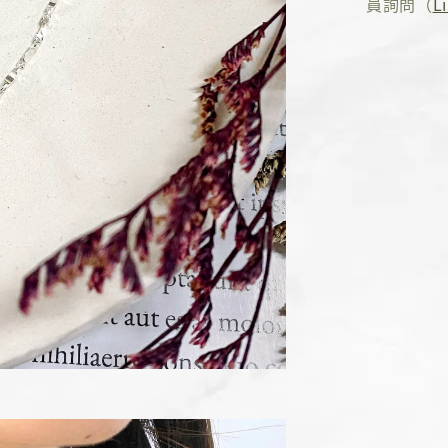
員詢問（
L