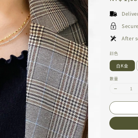
price
Deliv
Secur
After
顔色
白K金
數量