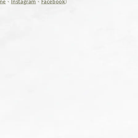
ine
、
Instagram
、
Facebook
）