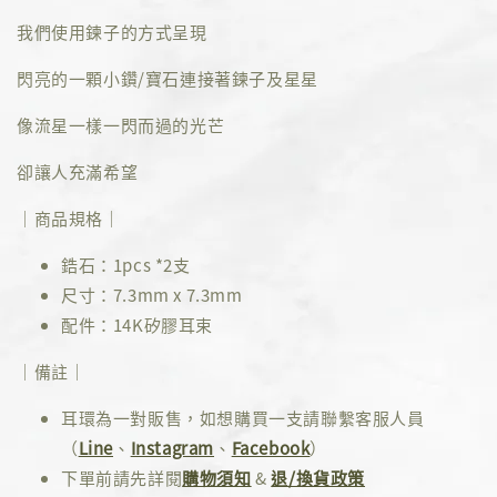
我們使用鍊子的方式呈現
閃亮的一顆小鑽/寶石連接著鍊子及星星
像流星一樣一閃而過的光芒
卻讓人充滿希望
｜商品規格｜
鋯石：1pcs *2支
尺寸：7.3mm x 7.3mm
配件：14K矽膠耳束
｜備註｜
耳環為一對販售，如想購買一支請聯繫客服人員
（
Line
、
Instagram
、
Facebook
）
下單前請先詳閱
購物須知
&
退/換貨政策