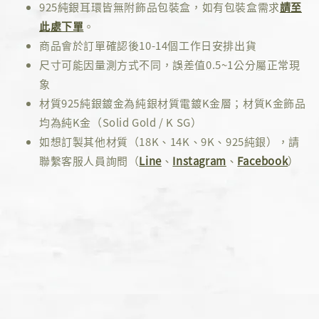
925純銀耳環皆無附飾品包裝盒，如有包裝盒需求
請至
此處下單
。
商品會於訂單確認後10-14個工作日安排出貨
尺寸可能因量測方式不同，誤差值0.5~1公分屬正常現
象
材質925純銀鍍金為純銀材質電鍍K金層；材質K金飾品
均為純K金（Solid Gold / K SG）
如想訂製其他材質（18K、14K、9K、925純銀），請
聯繫客服人員詢問（
Line
、
Instagram
、
Facebook
）