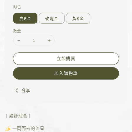
顔色
白K金
玫瑰金
黃K金
數量
立即購買
加入購物車
分享
｜設計理念｜
一閃而去的流星