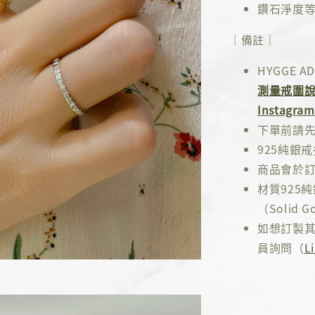
鑽石淨度
｜備註｜
HYGGE
測量戒圍
Instagram
下單前請
925純銀
商品會於訂
材質925
（Solid Go
如想訂製其
員詢問（
L