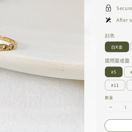
Secur
After
顔色
白K金
國際圍戒圍
#5
#11
數量