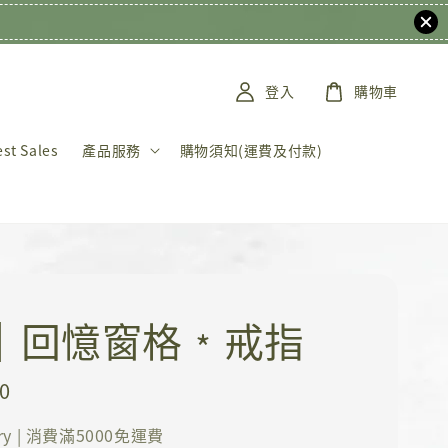
登入
購物車
t Sales
產品服務
購物須知(運費及付款)
K｜回憶窗格﹡戒指
0
ery | 消費滿5000免運費