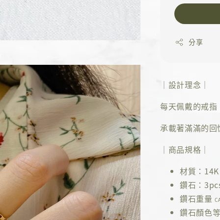
分享
｜設計理念｜
每天佩戴的戒指
承載著滿滿的回
｜商品規格｜
材質：14K 
鑽石：3pc
鑽石重量
C
鑽石顏色