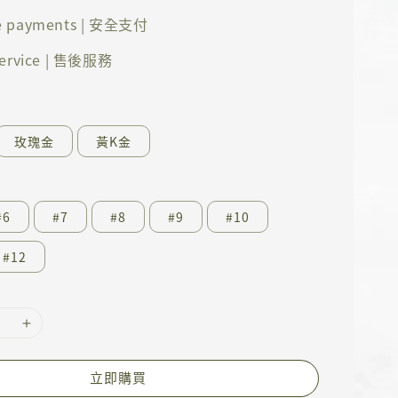
e payments | 安全支付
 service | 售後服務
玫瑰金
黃K金
#6
#7
#8
#9
#10
#12
立即購買