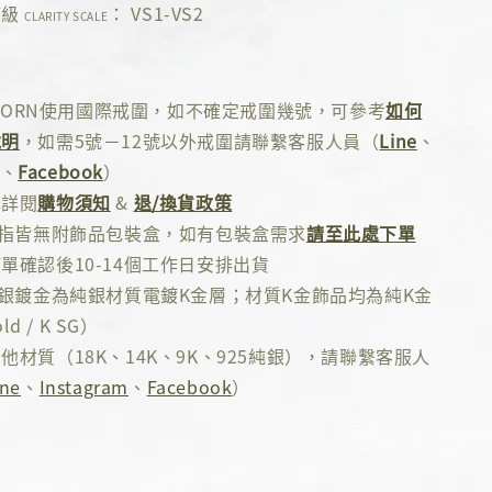
等級
： VS1-VS2
CLARITY SCALE
 ADORN使用國際戒圍，如不確定戒圍幾號，可參考
如何
說明
，如需5號－12號以外戒圍請聯繫客服人員（
Line
、
、
Facebook
）
先詳閱
購物須知
&
退/換貨政策
戒指皆無附飾品包裝盒，如有包裝盒需求
請至此處下單
單確認後10-14個工作日安排出貨
純銀鍍金為純銀材質電鍍K金層；材質K金飾品均為純K金
ld / K SG）
他材質（18K、14K、9K、925純銀），請聯繫客服人
ine
、
Instagram
、
Facebook
）