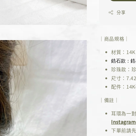
分享
｜商品規格｜
材質：14K 
鋯石款：鋯石
珍珠款：
尺寸：7.42
配件：14
｜備註｜
耳環為一
Instagram
下單前請