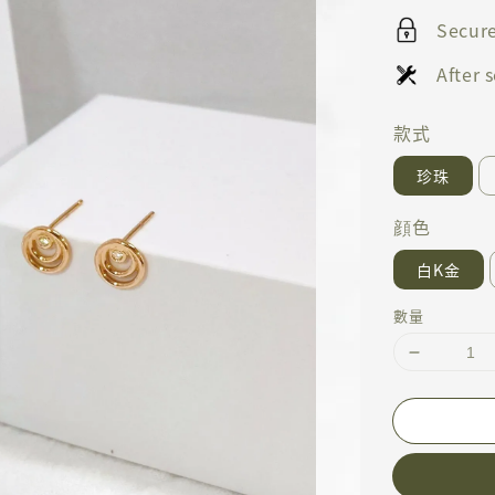
Secur
After
款式
珍珠
顔色
白K金
數量