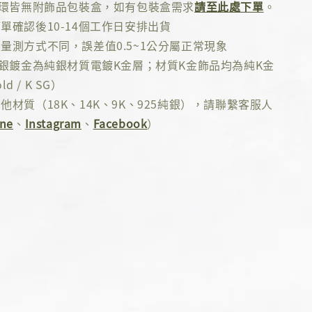
耳環皆無附飾品包裝盒，如有包裝盒需求
請至此處下單
。
單確認後10-14個工作日安排出貨
量測方式不同，誤差值0.5~1公分屬正常現象
純銀鍍金為純銀材質電鍍K金層；材質K金飾品均為純K金
ld / K SG）
他材質（18K、14K、9K、925純銀），請聯繫客服人
ine
、
Instagram
、
Facebook
）