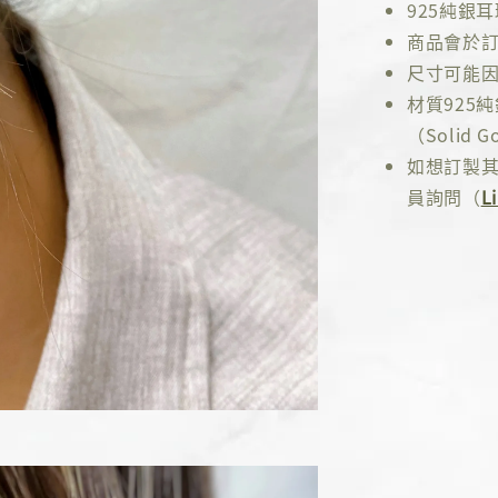
925純銀
商品會於訂
尺寸可能因
材質925
（Solid Go
如想訂製其
員詢問（
L