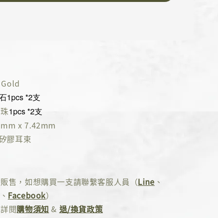
Gold
1pcs *2支
珍珠
1pcs *2支
mm x 7.42mm
K矽膠耳束
對販售，如想購買一支請聯繫客服人員（
Line
、
、
Facebook
）
先詳閱
購物須知
&
退/換貨政策