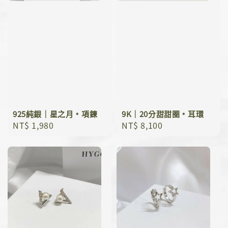
925純銀｜星之月﹡項鍊
9K｜20分甜甜圈﹡耳環
Regular
NT$ 1,980
Regular
NT$ 8,100
price
price