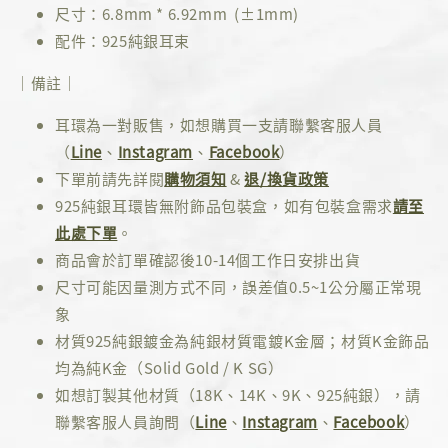
尺寸：6.8mm * 6.92mm (±1mm)
配件：925純銀耳束
｜備註｜
耳環為一對販售，如想購買一支請聯繫客服人員
（
Line
、
Instagram
、
Facebook
）
下單前請先詳閱
購物須知
&
退/換貨政策
925純銀耳環皆無附飾品包裝盒，如有包裝盒需求
請至
此處下單
。
商品會於訂單確認後10-14個工作日安排出貨
尺寸可能因量測方式不同，誤差值0.5~1公分屬正常現
象
材質925純銀鍍金為純銀材質電鍍K金層；材質K金飾品
均為純K金（Solid Gold / K SG）
如想訂製其他材質（18K、14K、9K、925純銀），請
聯繫客服人員詢問（
Line
、
Instagram
、
Facebook
）