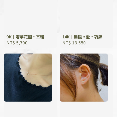
9K｜奢華花圈﹡耳環
14K｜無限。愛﹡項鍊
Regular
NT$ 5,700
Regular
NT$ 13,550
price
price