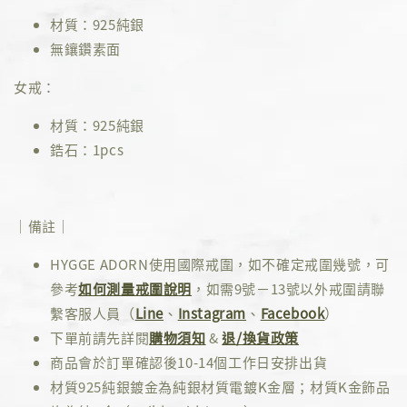
材質：925純銀
無鑲鑽素面
女戒：
材質：925純銀
鋯石：1pcs
｜備註｜
HYGGE ADORN使用國際戒圍，如不確定戒圍幾號，可
參考
如何測量戒圍說明
，如需9號－13號以外戒圍請聯
繫客服人員（
Line
、
Instagram
、
Facebook
）
下單前請先詳閱
購物須知
&
退/換貨政策
商品會於訂單確認後10-14個工作日安排出貨
材質925純銀鍍金為純銀材質電鍍K金層；材質K金飾品