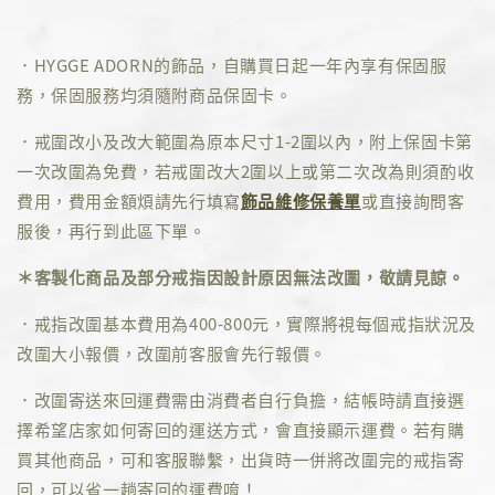
．HYGGE ADORN的飾品，自購買日起一年內享有保固服
務，保固服務均須隨附商品保固卡。
．戒圍改小及改大範圍為原本尺寸1-2圍以內，附上保固卡第
一次改圍為免費，若戒圍改大2圍以上或第二次改為則須酌收
費用，費用金額煩請先行填寫
飾品維修保養單
或直接詢問客
服後，再行到此區下單。
＊客製化商品及部分戒指因設計原因無法改圍，敬請見諒。
．戒指改圍基本費用為400-800元，實際將視每個戒指狀況及
改圍大小報價，改圍前客服會先行報價。
．改圍寄送來回運費需由消費者自行負擔，結帳時請直接選
擇希望店家如何寄回的運送方式，會直接顯示運費。若有購
買其他商品，可和客服聯繫，出貨時一併將改圍完的戒指寄
回，可以省一趟寄回的運費唷！