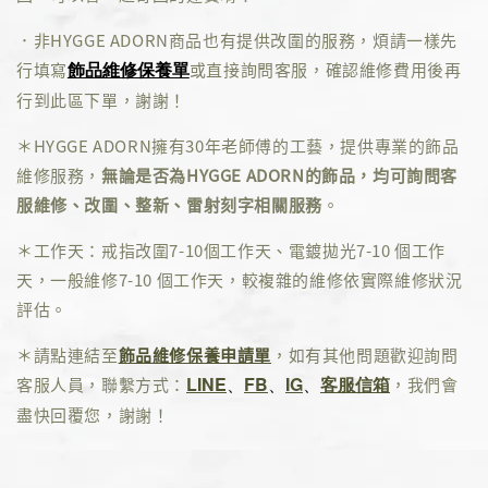
．非HYGGE ADORN商品也有提供改圍的服務，煩請一樣先
飾品維修保養單
行填寫
或直接詢問客服，確認維修費用後再
行到此區下單，謝謝！
＊HYGGE ADORN擁有30年老師傅的工藝，提供專業的飾品
維修服務，
無論是否為HYGGE ADORN的飾品，均可詢問客
服維修、改圍、整新、雷射刻字相關服務
。
＊工作天：戒指改圍7-10個工作天、電鍍拋光7-10 個工作
天，一般維修7-10 個工作天，較複雜的維修依實際維修狀況
評估。
＊請點連結至
飾品維修保養申請單
，如有其他問題歡迎詢問
LINE
、
FB
、
IG
、
客服信箱
客服人員，聯繫方式：
，我們會
盡快回覆您，謝謝！