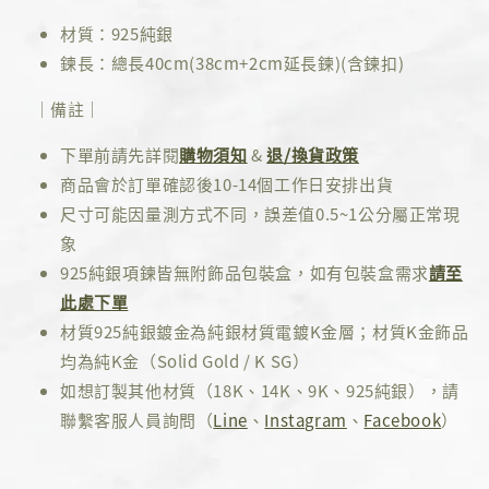
材質：925純銀
鍊長：總長40cm(38cm+2cm延長鍊)(含鍊扣)
｜備註｜
下單前請先詳閱
購物須知
&
退/換貨政策
商品會於訂單確認後10-14個工作日安排出貨
尺寸可能因量測方式不同，誤差值0.5~1公分屬正常現
象
925純銀項鍊皆無附飾品包裝盒，如有包裝盒需求
請至
此處下單
材質925純銀鍍金為純銀材質電鍍K金層；材質K金飾品
均為純K金（Solid Gold / K SG）
如想訂製其他材質（18K、14K、9K、925純銀），請
聯繫客服人員詢問（
Line
、
Instagram
、
Facebook
）