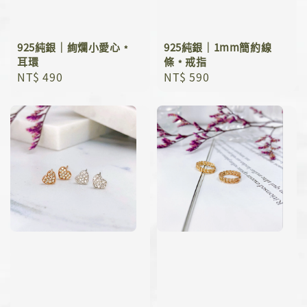
925純銀｜絢爛小愛心﹡
925純銀｜1mm簡約線
耳環
條﹡戒指
Regular
NT$ 490
Regular
NT$ 590
price
price