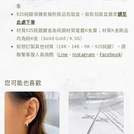
象
925純銀項鍊皆無附飾品包裝盒，如有包裝盒需求
請至
此處下單
材質925純銀鍍金為純銀材質電鍍K金層；材質K金飾品
均為純K金（Solid Gold / K SG）
如想訂製其他材質（18K、14K、9K、925純銀），請
聯繫客服人員詢問（
Line
、
Instagram
、
Facebook
）
您可能也喜歡