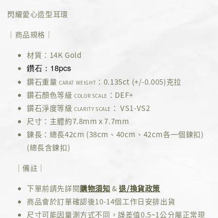
閃耀愛心造型耳環
｜商品規格｜
材質：14K Gold
鑽石：18pcs
鑽石重量
：0.135ct (+/-0.005)克拉
CARAT WEIGHT
鑽石顏色等級
：DEF+
COLOR SCALE
鑽石淨度等級
： VS1-VS2
CLARITY SCALE
尺寸：主體約7.8mm x 7.7mm
鍊長：總長42cm (38cm、40cm、42cm各一個鍊扣)
(總長含鍊扣)
｜備註｜
下單前請先詳閱
購物須知
&
退/換貨政策
商品會於訂單確認後10-14個工作日安排出貨
尺寸可能因量測方式不同，誤差值0.5~1公分屬正常現