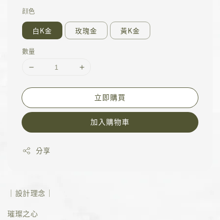
顔色
白K金
玫瑰金
黃K金
數量
立即購買
加入購物車
分享
｜設計理念｜
璀璨之心