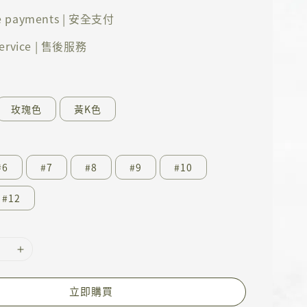
e payments | 安全支付
 service | 售後服務
玫瑰色
黃K色
#6
#7
#8
#9
#10
#12
立即購買