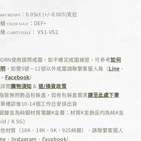
s
：0.05ct (+/-0.005)克拉
ARAT WEIGHT
等級
：DEF+
COLOR SCALE
等級
： VS1-VS2
CLARITY SCALE
 ADORN使用國際戒圍，如不確定戒圍幾號，可參考
如何
說明
，如需5號－12號以外戒圍請聯繫客服人員（
Line
、
、
Facebook
）
先詳閱
購物須知
&
退/換貨政策
戒指皆無附飾品包裝盒，如有包裝盒需求
請至此處下單
單確認後10-14個工作日安排出貨
純銀鍍金為純銀材質電鍍K金層；材質K金飾品均為純K金
ld / K SG）
他材質（18K、14K、9K、925純銀），請聯繫客服人
ine
、
Instagram
、
Facebook
）