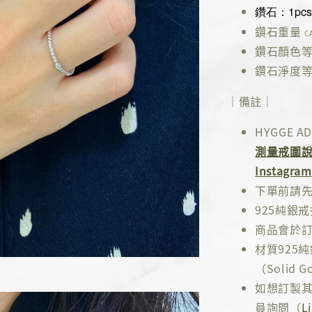
鑽石
：1pc
鑽石重量
C
鑽石顏色
鑽石淨度
｜備註｜
HYGGE
測量戒圍
Instagram
下單前請
925純銀
商品會於訂
材質925
（Solid Go
如想訂製其
員詢問（
L