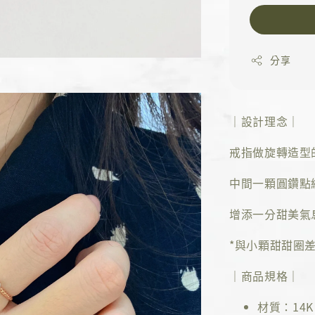
分享
｜設計理念｜
戒指做旋轉造型
中間一顆圓鑽點
增添一分甜美氣
*與小顆甜甜圈
｜商品規格｜
材質：14K 