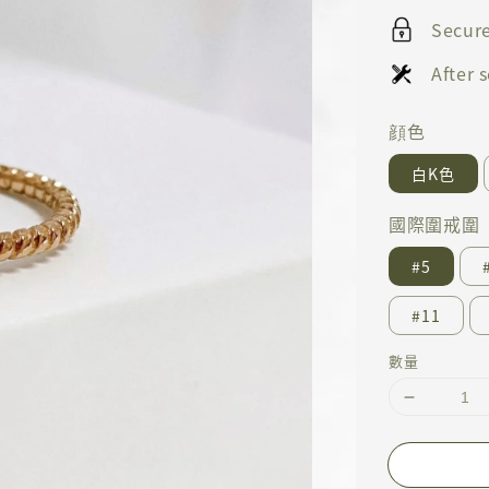
Secur
After
顔色
白K色
國際圍戒圍
#5
#11
數量