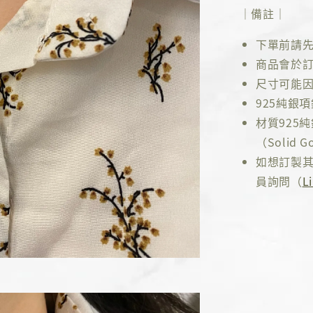
｜備註｜
下單前請
商品會於訂
尺寸可能因
925純銀
材質925
（Solid Go
如想訂製其
員詢問（
L