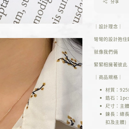
分享
｜設計理念｜
彎彎的設計抱住
就像我們倆
緊緊相擁著彼此
｜商品規格｜
材質：92
鋯石：1pc
尺寸：主體約
鍊長：總長4
扣及主體)