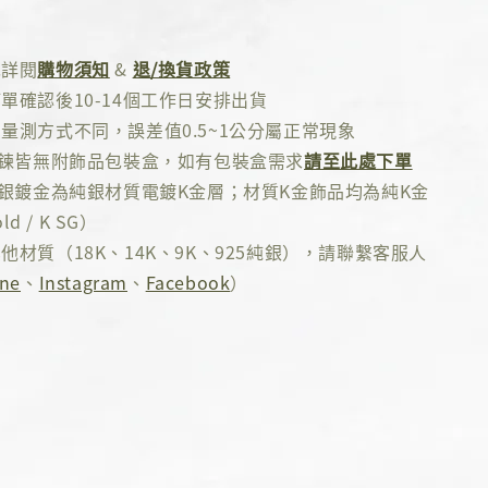
先詳閱
購物須知
&
退/換貨政策
單確認後10-14個工作日安排出貨
量測方式不同，誤差值0.5~1公分屬正常現象
項鍊皆無附飾品包裝盒，如有包裝盒需求
請至此處下單
純銀鍍金為純銀材質電鍍K金層；材質K金飾品均為純K金
ld / K SG）
他材質（18K、14K、9K、925純銀），請聯繫客服人
ine
、
Instagram
、
Facebook
）