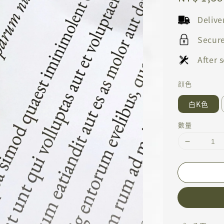
price
Deliv
Secur
After
顔色
白K色
數量