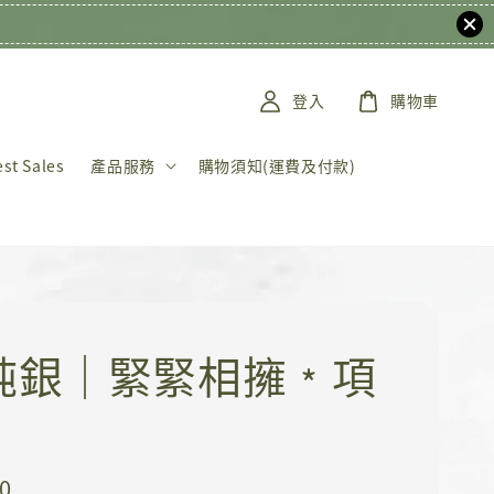
登入
購物車
t Sales
產品服務
購物須知(運費及付款)
5純銀｜緊緊相擁﹡項
0