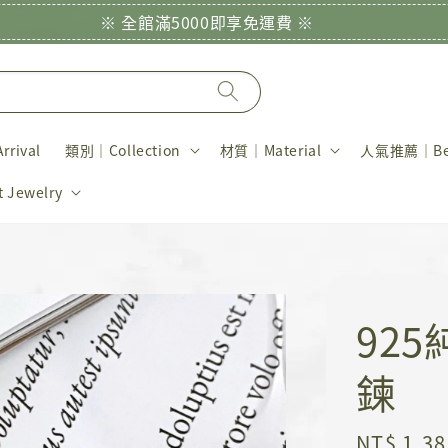
※ 全館滿5000即享免運費 ※
rival
類別｜Collection
材質｜Material
人氣推薦｜Bes
Jewelry
92
鍊
Regular
NT$ 1,38