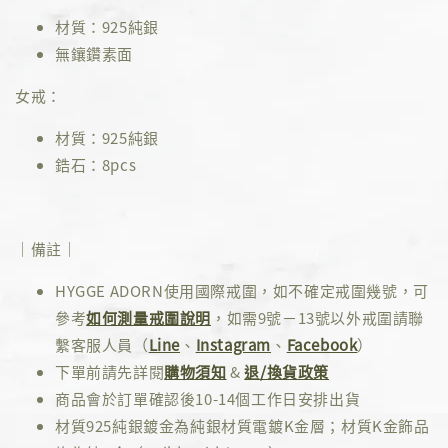
材質：925純銀
無鑲鑽素面
女戒：
材質：925純銀
鋯石：8pcs
｜備註｜
HYGGE ADORN使用國際戒圍，如不確定戒圍幾號，可
參考
如何測量戒圍說明
，如需9號－13號以外戒圍請聯
繫客服人員（
Line
、
Instagram
、
Facebook
）
下單前請先詳閱
購物須知
&
退/換貨政策
商品會於訂單確認後10-14個工作日安排出貨
材質925純銀鍍金為純銀材質電鍍K金層；材質K金飾品