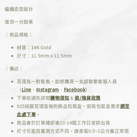
編織造型設計
增添一分甜美
｜商品規格｜
材質：14K Gold
尺寸：11.5mm x 11.5mm
｜備註｜
耳環為一對販售，如想購買一支請聯繫客服人員
（
Line
、
Instagram
、
Facebook
）
下單前請先詳閱
購物須知
&
退/換貨政策
925純銀耳環皆無附飾品包裝盒，如有包裝盒需求
請至
此處下單
。
商品會於訂單確認後10-14個工作日安排出貨
尺寸可能因量測方式不同，誤差值0.5~1公分屬正常現