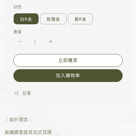
顔色
白K金
玫瑰金
黃K金
數量
立即購買
加入購物車
分享
｜設計理念｜
無鑲鑽素面耳扣式耳環