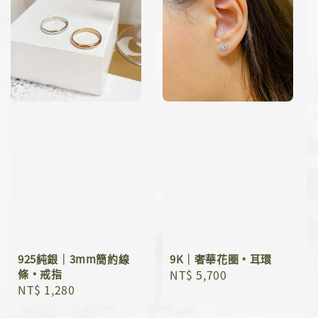
925純銀｜3mm簡約線
9K｜奢華花圈﹡耳環
條﹡戒指
Regular
NT$ 5,700
Regular
NT$ 1,280
price
price