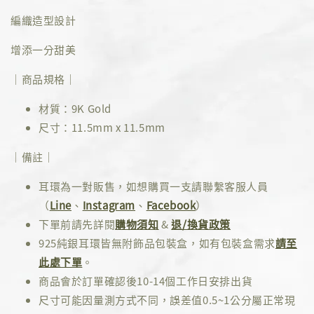
編織造型設計
增添一分甜美
｜商品規格｜
材質：9K Gold
尺寸：11.5mm x 11.5mm
｜備註｜
耳環為一對販售，如想購買一支請聯繫客服人員
（
Line
、
Instagram
、
Facebook
）
下單前請先詳閱
購物須知
&
退/換貨政策
925純銀耳環皆無附飾品包裝盒，如有包裝盒需求
請至
此處下單
。
商品會於訂單確認後10-14個工作日安排出貨
尺寸可能因量測方式不同，誤差值0.5~1公分屬正常現