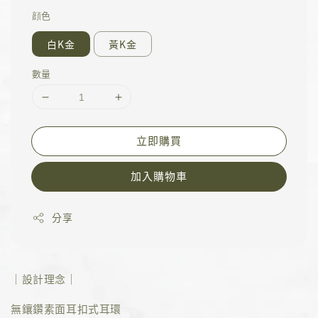
顔色
白K金
黃K金
數量
立即購買
加入購物車
分享
｜設計理念｜
無鑲鑽素面耳扣式耳環