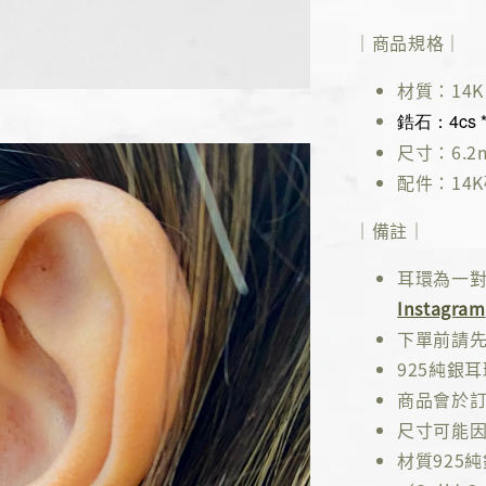
｜商品規格｜
材質：14K 
鋯石：4cs 
尺寸：6.2m
配件：14
｜備註｜
耳環為一
Instagram
下單前請
925純銀
商品會於訂
尺寸可能因
材質925