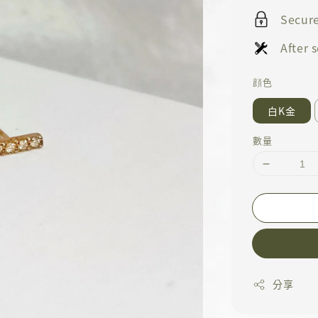
Secur
After
顔色
白K金
數量
分享