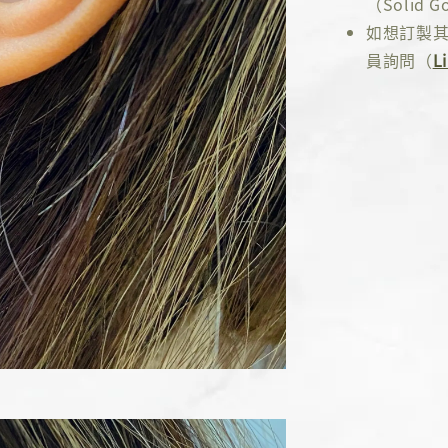
（Solid Go
如想訂製其
員詢問（
L