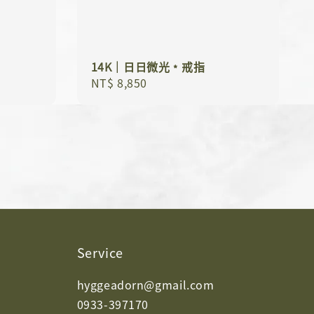
14K｜日日微光﹡戒指
Regular
NT$ 8,850
price
Service
hyggeadorn@gmail.com
0933-397170