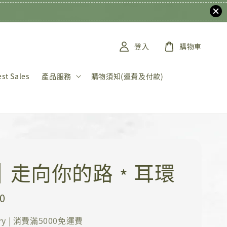
登入
購物車
t Sales
產品服務
購物須知(運費及付款)
K｜走向你的路﹡耳環
0
ery | 消費滿5000免運費