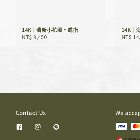
14K｜清新小花圈﹡戒指
14K
Regular
NT$ 9,450
Regula
NT$ 14
price
price
Contact Us
We acce