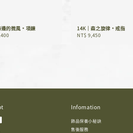
｜海邊的微風﹡項鍊
14K｜森之旋律﹡戒指
r
,400
Regular
NT$ 9,450
price
pt
Infomation
飾品保養小秘訣
售後服務