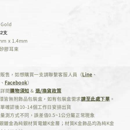
Gold
*2支
m x 1.4mm
K矽膠耳束
對販售，如想購買一支請聯繫客服人員（
Line
、
、
Facebook
）
先詳閱
購物須知
&
退/換貨政策
耳環皆無附飾品包裝盒，如有包裝盒需求
請至此處下單
。
單確認後10-14個工作日安排出貨
量測方式不同，誤差值0.5~1公分屬正常現象
純銀鍍金為純銀材質電鍍K金層；材質K金飾品均為純K金