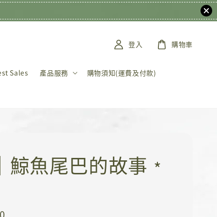
登入
購物車
t Sales
產品服務
購物須知(運費及付款)
K｜鯨魚尾巴的故事﹡
0