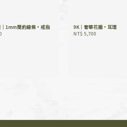
銀｜1mm簡約線條﹡戒指
9K｜奢華花圈﹡耳環
r
0
Regular
NT$ 5,700
price