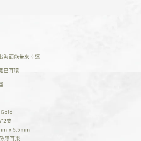
出海面能帶來幸運
尾巴耳環
運
Gold
s*2支
m x 5.5mm
K矽膠耳束