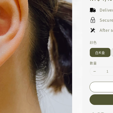
price
Deliv
Secur
After
顔色
白K金
數量