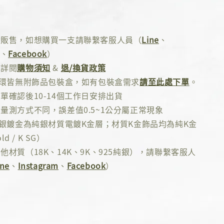
對販售，如想購買一支請聯繫客服人員（
Line
、
、
Facebook
）
先詳閱
購物須知
&
退/換貨政策
耳環皆無附飾品包裝盒，如有包裝盒需求
請至此處下單
。
單確認後10-14個工作日安排出貨
量測方式不同，誤差值0.5~1公分屬正常現象
純銀鍍金為純銀材質電鍍K金層；材質K金飾品均為純K金
ld / K SG）
他材質（18K、14K、9K、925純銀），請聯繫客服人
ine
、
Instagram
、
Facebook
）