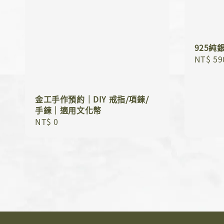
925純
Regula
NT$ 59
price
金工手作預約｜DIY 戒指/項鍊/
手鍊｜適用文化幣
Regular
NT$ 0
price