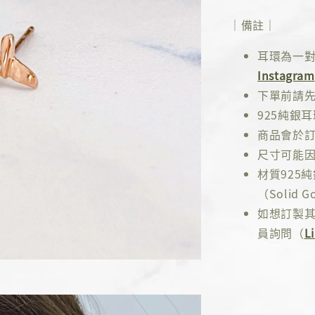
｜備註｜
耳環為一
Instagram
下單前請
925純銀
商品會於訂
尺寸可能因
材質925
（Solid Go
如想訂製其
員詢問（
L