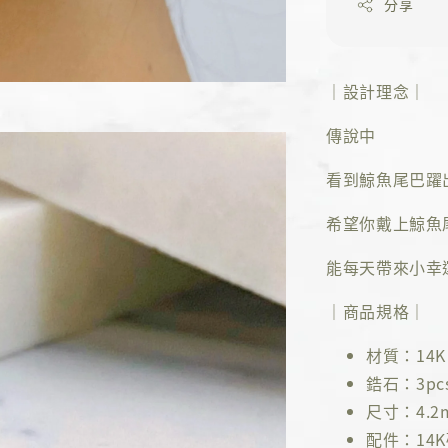
分享
｜設計理念｜
傳說中
看到鯨魚尾巴躍
希望你戴上鯨魚
能每天帶來小幸
｜商品規格｜
材質：14K 
鋯石：3pc
尺寸：4.2m
配件：14