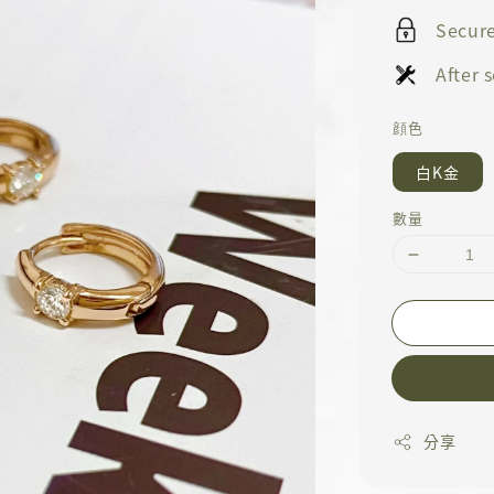
Secur
After
顔色
白K金
數量
分享