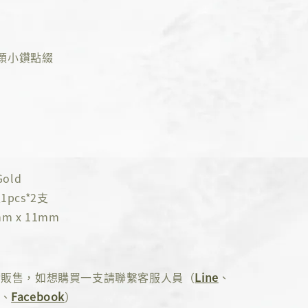
顆小鑽點綴
old
pcs*2支
m x 11mm
對販售，如想購買一支請聯繫客服人員（
Line
、
、
Facebook
）