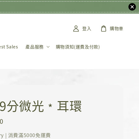
登入
購物車
t Sales
產品服務
購物須知(運費及付款)
｜9分微光﹡耳環
0
ery | 消費滿5000免運費