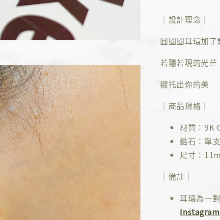
｜設計理念｜
圓圈圈耳環加了
若隱若現的光芒
襯托出你的美
｜商品規格｜
材質：9K G
鋯石：單支1
尺寸：11m
｜備註｜
耳環為一
Instagram