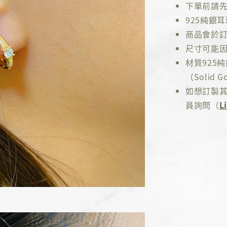
下單前請
925純銀
商品會於訂
尺寸可能因
材質925
（Solid Go
如想訂製其
員詢問（
L