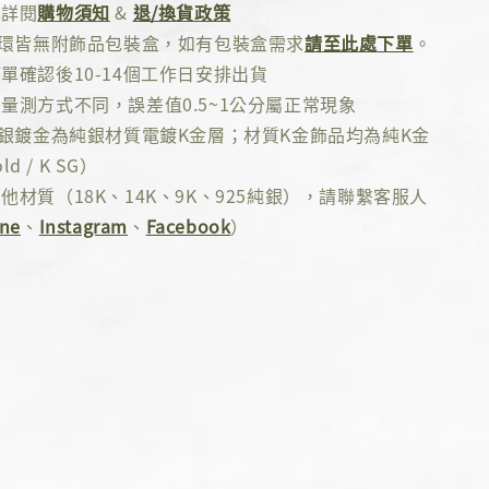
先詳閱
購物須知
&
退/換貨政策
耳環皆無附飾品包裝盒，如有包裝盒需求
請至此處下單
。
單確認後10-14個工作日安排出貨
量測方式不同，誤差值0.5~1公分屬正常現象
純銀鍍金為純銀材質電鍍K金層；材質K金飾品均為純K金
ld / K SG）
他材質（18K、14K、9K、925純銀），請聯繫客服人
ine
、
Instagram
、
Facebook
）