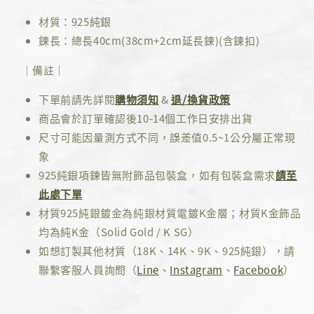
材質：925純銀
鍊長：總長40cm(38cm+2cm延長鍊)(含鍊扣)
｜備註｜
下單前請先詳閱
購物須知
&
退/換貨政策
商品會於訂單確認後10-14個工作日安排出貨
尺寸可能因量測方式不同，誤差值0.5~1公分屬正常現
象
925純銀項鍊皆無附飾品包裝盒，如有包裝盒需求
請至
此處下單
材質925純銀鍍金為純銀材質電鍍K金層；材質K金飾品
均為純K金（Solid Gold / K SG）
如想訂製其他材質（18K、14K、9K、925純銀），請
聯繫客服人員詢問（
Line
、
Instagram
、
Facebook
）