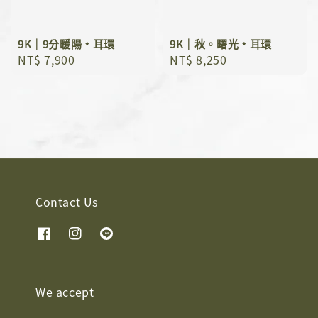
9K｜9分暖陽﹡耳環
9K｜秋。曙光﹡耳環
Regular
NT$ 7,900
Regular
NT$ 8,250
price
price
Contact Us
We accept