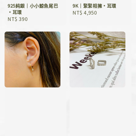
925純銀｜小小鯨魚尾巴
9K｜緊緊相擁﹡耳環
﹡耳環
Regular
NT$ 4,950
Regular
NT$ 390
price
price