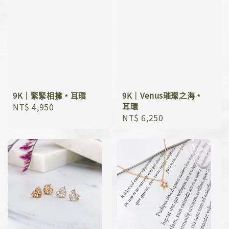
9K｜緊緊相擁﹡耳環
9K｜Venus璀璨之海﹡
Regular
NT$ 4,950
耳環
Regular
NT$ 6,250
price
price