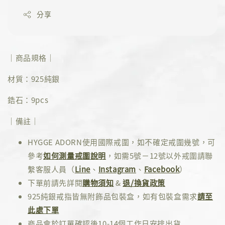
分享
｜商品規格｜
材質：925純銀
鋯石：9pcs
｜備註｜
HYGGE ADORN使用國際戒圍，如不確定戒圍幾號，可
參考
如何測量戒圍說明
，如需5號－12號以外戒圍請聯
繫客服人員（
Line
、
Instagram
、
Facebook
）
下單前請先詳閱
購物須知
&
退/換貨政策
925純銀戒指皆無附飾品包裝盒，如有包裝盒需求
請至
此處下單
商品會於訂單確認後10-14個工作日安排出貨