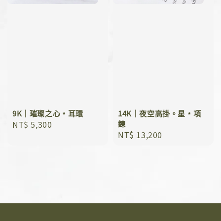
9K｜璀璨之心﹡耳環
14K｜夜空高掛。星﹡項
Regular
NT$ 5,300
鍊
Regular
NT$ 13,200
price
price