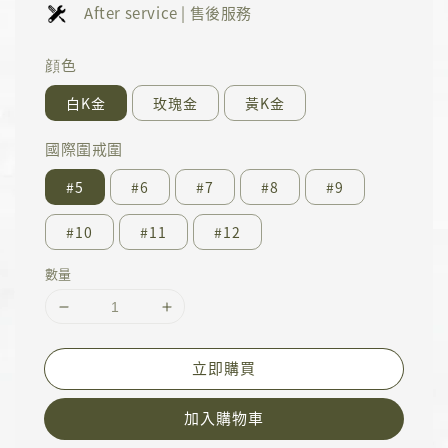
After service | 售後服務
顔色
白K金
玫瑰金
黃K金
國際圍戒圍
#5
#6
#7
#8
#9
#10
#11
#12
數量
立即購買
加入購物車