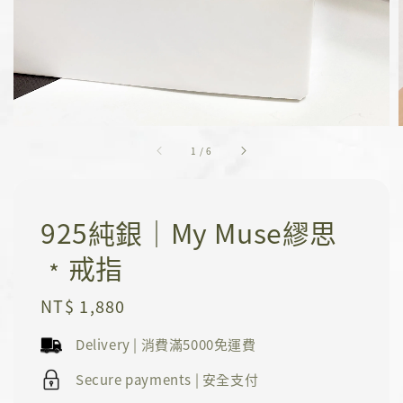
1
/
6
925純銀｜My Muse繆思
﹡戒指
Regular
NT$ 1,880
price
Delivery | 消費滿5000免運費
Secure payments | 安全支付